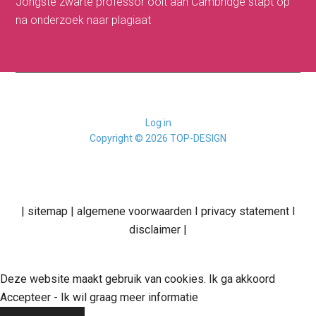
Jongste zwarte professor ooit aan Cambridge stapt op
na onderzoek naar plagiaat
Log in
Copyright © 2026 TOP-DESIGN
|
sitemap
|
algemene voorwaarden
I
privacy statement
I
disclaimer
|
Deze website maakt gebruik van cookies. Ik ga akkoord
Accepteer
-
Ik wil graag meer informatie